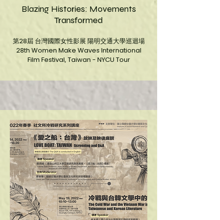
Blazing Histories: Movements
Transformed
第28屆 台灣國際女性影展 陽明交通大學巡迴場
28th Women Make Waves International
Film Festival, Taiwan - NYCU Tour