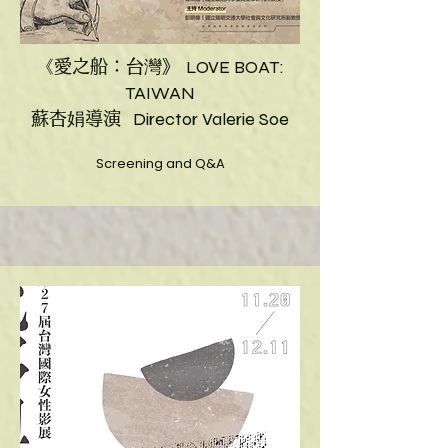
LOVE BOAT:
《愛之船：台灣》
TAIWAN
Director Valerie Soe
蘇杏娟導演
Screening and Q&A