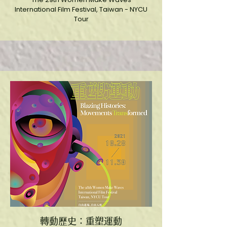
International Film Festival, Taiwan - NYCU
Tour
​轉動歷史：重塑運動