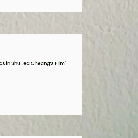
gs in Shu Lea Cheang’s Film"
)