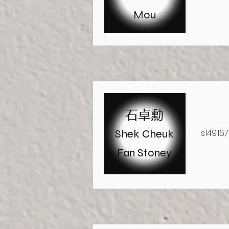
Mou
石卓勳
Shek Cheuk
s14916
Fan Stoney