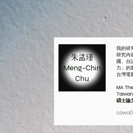
我的研
研究內
朱孟瑾
國、台
Meng-Chin
力」的
台灣電影
Chu
MA Thes
Taiwan
碩士論
cawa0