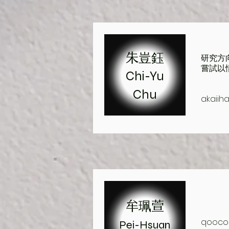
朱豈鈺
研究方
嘗試以
Chi-Yu
Chu
akaiih
牟珮萱
qooco
Pei-Hsuan