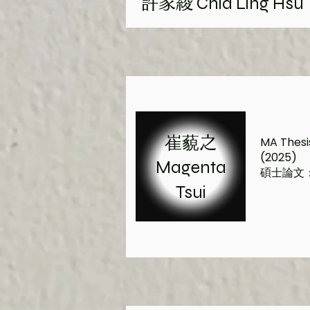
Chia Ling Hsu
許家綾
崔藐之
MA Thesis
(2025)
Magenta
碩士論文
Tsui