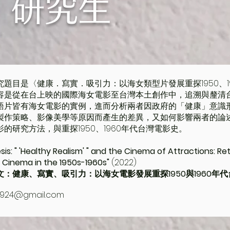
研究生
究題目是〈健康．寫實．吸引力：以海女類型片發展重探1950、1
容是從在台上映的國際海女電影至台灣本土創作中，追溯與釐清
語片皆有海女電影的實例，進而分析兩者因政府的「健康」意識
製作策略、影像美學等原因而產生的差異，又如何影響兩者的論
的研究方法，與重探1950、1960年代台灣電影史。
is: " 'Healthy Realism' " and the Cinema of Attractions: Re
 Cinema in the 1950s-1960s"
(2022)
文：健康、寫實、吸引力：以海女電影發展重探1950與1960年
924@gmail.com