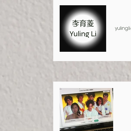
李育菱
yuling.
Yuling Li