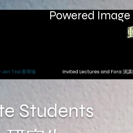
Powered Image
-Jen Tsai 蔡華臻
Invited Lectures and Fora 
te Students