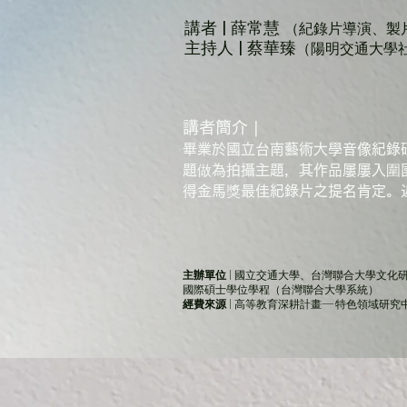
講者 | 薛常慧
（
紀錄片導演、製
主持人 | 蔡華臻
（陽明交通大學
講者簡介 |
畢業於國立台南藝術大學音像紀錄
題做為拍攝主題，其作品屢屢入圍國
得金馬獎最佳紀錄片之提名肯定。
主辦單位
| 國立交通大學、台灣聯合大學文化
國際碩士學位學程（台灣聯合大學系統）
經費來源
| 高等教育深耕計畫—-特色領域研