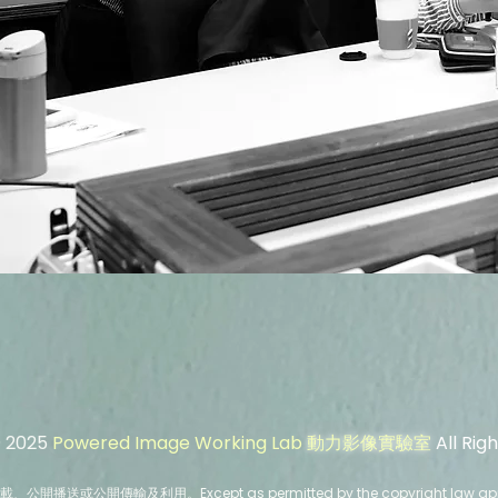
© 2025
Powered Image Working Lab
動力影像實驗室
All Rig
輸及利用。Except as permitted by the copyright law applicable 